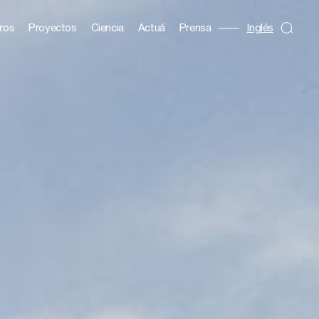
ros
Proyectos
Ciencia
Actuá
Prensa
Inglés